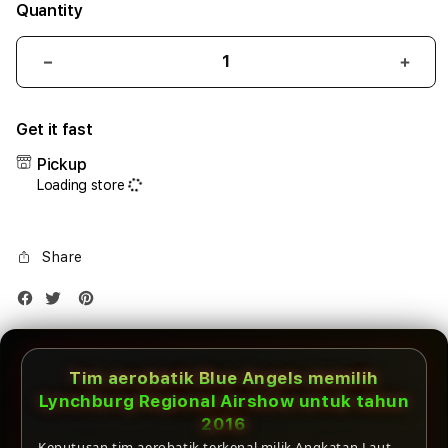
Quantity
Decrease
Incr
quantity
quant
for
for
Get it fast
iPhone
iPho
17
17
Pickup
Air
Air
Loading store
1TB
1TB
Silver
Silve
Share
Tim aerobatik Blue Angels memilih
Lynchburg Regional Airshow untuk tahun
2016
Keputusan tim aerobatik terkenal milik Angkatan Laut