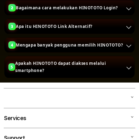
Bagaimana cara melakukan HINOTOTO Login?
2
Apa itu HINOTOTO Link Alternatif?
3
Mengapa banyak pengguna memilih HINOTOTO?
4
Apakah HINOTOTO dapat diakses melalui
5
smartphone?
Services
Mac
iPad
Support
AppleCare+